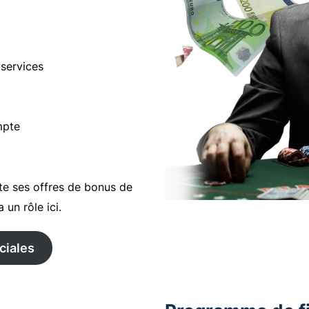
 services
mpte
te ses offres de bonus de
un rôle ici.
ciales