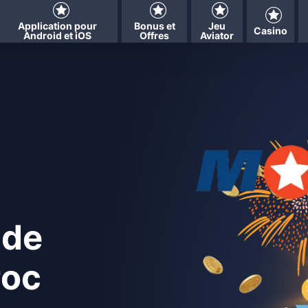
Application pour
Bonus et
Jeu
Casino
Android et iOS
Offres
Aviator
 de
roc