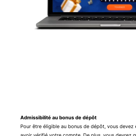
Admissibilité au bonus de dépôt
Pour être éligible au bonus de dépôt, vous devez ê
avoir vérifié votre compte. De plus, vous devrez