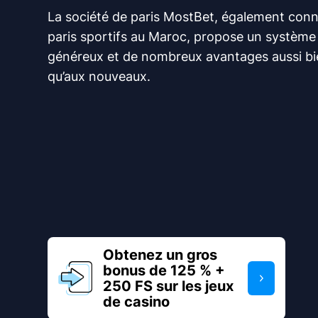
La société de paris MostBet, également con
paris sportifs au Maroc, propose un systèm
généreux et de nombreux avantages aussi bien
qu’aux nouveaux.
Obtenez un gros
bonus de 125 % +
250 FS sur les jeux
de casino