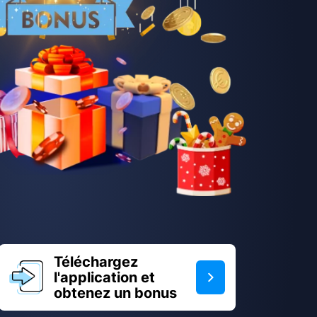
Téléchargez
l'application et
obtenez un bonus